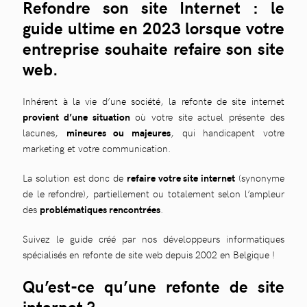
Refondre son site Internet : le
Ces entreprises ont réalisé une refonte de leur site
internet, découvrez leurs histoires
guide ultime en 2023 lorsque votre
Quelles erreurs éviter lorsqu’on entame la refonte
entreprise souhaite refaire son site
d’un site web ?
web.
Inhérent à la vie d’une société, la refonte de site internet
provient d’une situation
où votre site actuel présente des
lacunes,
mineures ou majeures
, qui handicapent votre
marketing et votre communication.
La solution est donc de
refaire votre site internet
(synonyme
de le refondre), partiellement ou totalement selon l’ampleur
des
problématiques rencontrées
.
Suivez le guide créé par nos développeurs informatiques
spécialisés en refonte de site web depuis 2002 en Belgique !
Qu’est-ce qu’une refonte de site
internet ?