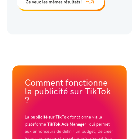
Je veux les mêmes résultats !
Comment fonctionne
la publicité sur TikTok
?
La
publicité sur TikTok
fonctionne via la
plateforme
TikTok Ads Manager
, qui permet
aux annonceurs de définir un budget, de créer
leurs campagnes et de cibler précisément leur