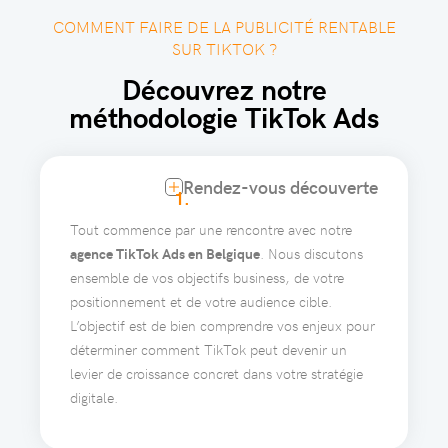
COMMENT FAIRE DE LA PUBLICITÉ RENTABLE
SUR TIKTOK ?
Découvrez notre
méthodologie TikTok Ads
Rendez-vous découverte
1.
Tout commence par une rencontre avec notre
agence TikTok Ads en Belgique
. Nous discutons
ensemble de vos objectifs business, de votre
positionnement et de votre audience cible.
L’objectif est de bien comprendre vos enjeux pour
déterminer comment TikTok peut devenir un
levier de croissance concret dans votre stratégie
digitale.