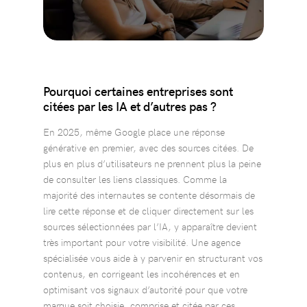
Pourquoi certaines entreprises sont
citées par les IA et d’autres pas ?
En 2025, même Google place une réponse
générative en premier, avec des sources citées. De
plus en plus d’utilisateurs ne prennent plus la peine
de consulter les liens classiques. Comme la
majorité des internautes se contente désormais de
lire cette réponse et de cliquer directement sur les
sources sélectionnées par l’IA, y apparaître devient
très important pour votre visibilité. Une agence
spécialisée vous aide à y parvenir en structurant vos
contenus, en corrigeant les incohérences et en
optimisant vos signaux d’autorité pour que votre
marque soit choisie, comprise et citée par ces