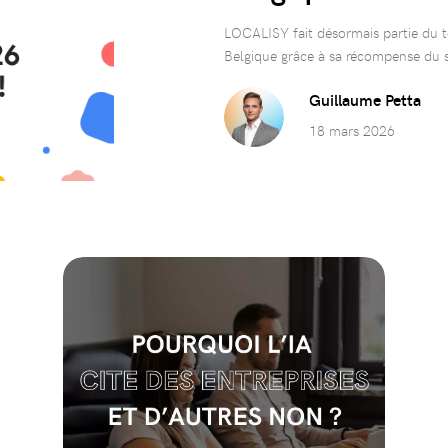
LOCALISY fait désormais partie du
Belgique grâce à sa récompense du s
Guillaume Petta
18 mars 2026