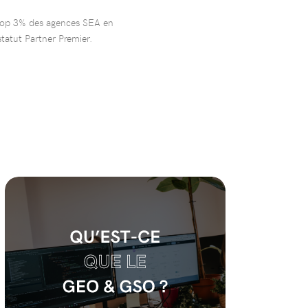
 top 3% des agences SEA en
tatut Partner Premier.