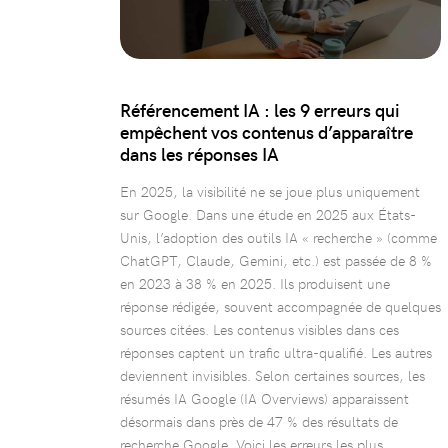
Référencement IA : les 9 erreurs qui
empêchent vos contenus d’apparaître
dans les réponses IA
En 2025, la visibilité ne se joue plus uniquement
sur Google. Dans une étude en 2025 aux États-
Unis, l’adoption des outils IA « recherche » (comme
ChatGPT, Claude, Gemini, etc.) est passée de 8 %
en 2023 à 38 % en 2025. Ils produisent une
réponse rédigée, souvent accompagnée de quelques
sources citées. Les contenus visibles dans ces
réponses captent un trafic ultra-qualifié. Les autres
deviennent invisibles. Selon certaines sources, les
résumés IA Google (IA Overviews) apparaissent
désormais dans près de 47 % des résultats de
recherche Google. Voici les erreurs les plus