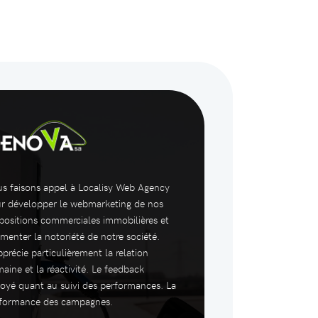
s faisons appel à Localisy Web Agency
r développer le webmarketing de nos
positions commerciales immobilières et
menter la notoriété de notre société.
pprécie particulièrement la relation
aine et la réactivité. Le feedback
oyé quant au suivi des performances. La
formance des campagnes.