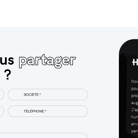
ous
partager
 ?
Nou
pou
Société
pro
*
aug
Phone
J’a
*
hum
env
per