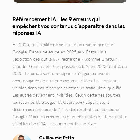
Référencement IA : les 9 erreurs qui
empêchent vos contenus d’apparaître dans les
réponses IA
En 2025, la visibilité ne se joue plus uniquement sur
Google. Dans une étude en 2025 aux États-Unis,
l’adoption des outils IA « recherche » (comme ChatGPT,
Claude, Gemini, etc.) est passée de 8 % en 2023 à 38 % en
2025. Ils produisent une réponse rédigée, souvent
accompagnée de quelques sources citées. Les contenus
visibles dans ces réponses captent un trafic ultra-qualifié.
Les autres deviennent invisibles. Selon certaines sources,
les résumés IA Google (IA Overviews) apparaissent
désormais dans près de 47 % des résultats de recherche
Google. Voici les erreurs les plus fréquentes qui bloquent la
visibilité dans l’IA… et comment les corriger.
Guillaume Petta