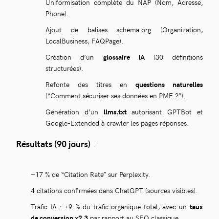
Uniformisation complète du NAP (Nom, Adresse,
Phone).
Ajout de balises schema.org (Organization,
LocalBusiness, FAQPage).
Création d’un
glossaire IA
(30 définitions
structurées).
Refonte des titres en
questions naturelles
(“Comment sécuriser ses données en PME ?”).
Génération d’un
llms.txt
autorisant GPTBot et
Google-Extended à crawler les pages réponses.
Résultats (90 jours)
:
+17 % de “Citation Rate” sur Perplexity.
4 citations confirmées dans ChatGPT (sources visibles).
Trafic IA : +9 % du trafic organique total, avec un
taux
de conversion ×2,3
par rapport au SEO classique.