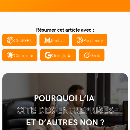
Résumer cet article avec :
ChatGPT
Mistral
Perplexity
Claude.ai
Google AI
Grok