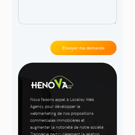
Nous faisons appel à Localisy Web
Agency pour développer le
webmarketing de nos propositions
commerciales immobilières et
augmenter la notoriété de notre société.
J’apprécie particulièrement la relation