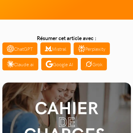
Résumer cet article avec :
ChatGPT
Mistral
Perplexity
Claude.ai
Google AI
Grok