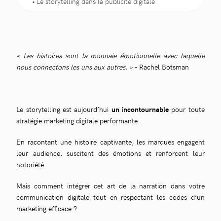
Le storytelling dans la publicité digitale
Exemples de storytelling réussis dans le
marketing digital
Les outils pour créer un storytelling percutant
Comment mesurer l’efficacité de votre storytelling
« Les histoires sont la monnaie émotionnelle avec laquelle
?
nous connectons les uns aux autres. »
– Rachel Botsman
Storytelling et campagnes multicanaux
Conseils pratiques pour renforcer votre
storytelling
Les tendances actuelles en storytelling marketing
Le storytelling est aujourd’hui
un incontournable
pour toute
Intégrer le storytelling dans votre stratégie
stratégie marketing digitale performante.
marketing avec Localisy
Le storytelling, clé d’une stratégie marketing
En racontant une histoire captivante, les marques engagent
digitale réussie
leur audience, suscitent des émotions et renforcent leur
notoriété.
Mais comment intégrer cet art de la narration dans votre
communication digitale tout en respectant les codes d’un
marketing efficace ?