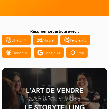
Résumer cet article avec :
ChatGPT
Mistral
Perplexity
Claude.ai
Google AI
Grok