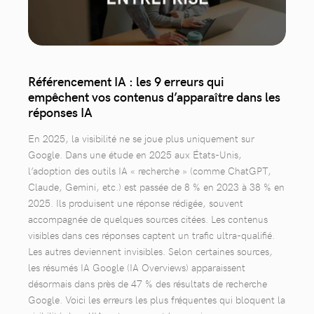
Référencement IA : les 9 erreurs qui
empêchent vos contenus d’apparaître dans les
réponses IA
En 2025, la visibilité ne se joue plus uniquement sur
Google. Dans une étude en 2025 aux États-Unis,
l’adoption des outils IA « recherche » (comme ChatGPT,
Claude, Gemini, etc.) est passée de 8 % en 2023 à 38 % en
2025. Ils produisent une réponse rédigée, souvent
accompagnée de quelques sources citées. Les contenus
visibles dans ces réponses captent un trafic ultra-qualifié.
Les autres deviennent invisibles. Selon certaines sources,
les résumés IA Google (IA Overviews) apparaissent
désormais dans près de 47 % des résultats de recherche
Google. Voici les erreurs les plus fréquentes qui bloquent la