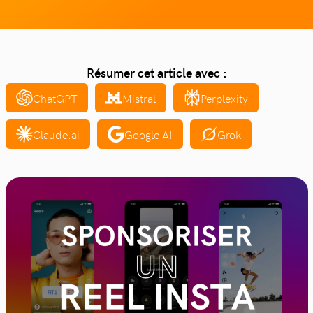
Résumer cet article avec :
ChatGPT
Mistral
Perplexity
Claude.ai
Google AI
Grok