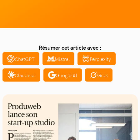
Résumer cet article avec :
ChatGPT
Mistral
Perplexity
Claude.ai
Google AI
Grok