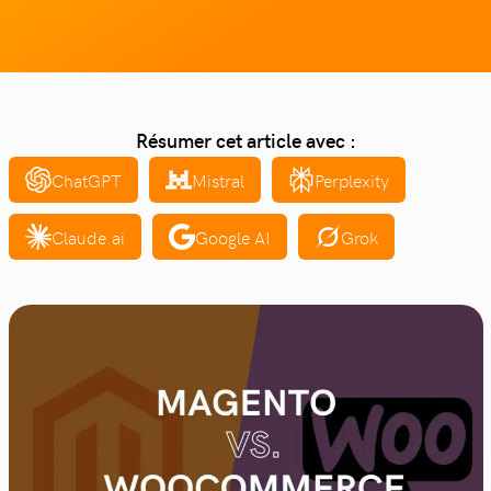
Résumer cet article avec :
ChatGPT
Mistral
Perplexity
Claude.ai
Google AI
Grok