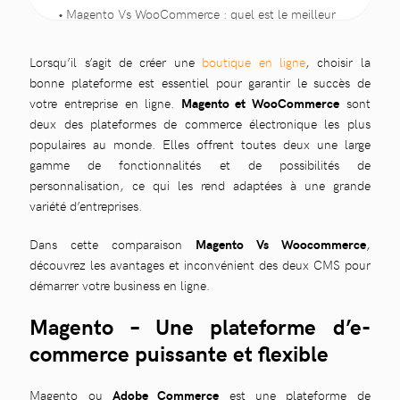
Magento Vs WooCommerce : quel est le meilleur
CMS pour votre e-shop ?
Magento VS WooCommerce : Quel prix pour une
Lorsqu’il s’agit de créer une
boutique en ligne
, choisir la
boutique en ligne ?
bonne plateforme est essentiel pour garantir le succès de
Comparaison Magento et WooCommerce
votre entreprise en ligne.
Magento et WooCommerce
sont
Confiez la création de votre e-shop Magento ou
deux des plateformes de commerce électronique les plus
WooCommerce à notre agence web marketing
populaires au monde. Elles offrent toutes deux une large
gamme de fonctionnalités et de possibilités de
personnalisation, ce qui les rend adaptées à une grande
variété d’entreprises.
Dans cette comparaison
Magento Vs Woocommerce
,
découvrez les avantages et inconvénient des deux CMS pour
démarrer votre business en ligne.
Magento – Une plateforme d’e-
commerce puissante et flexible
Magento ou
Adobe Commerce
est une plateforme de