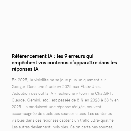
Référencement IA : les 9 erreurs qui
empêchent vos contenus d’apparaître dans les
réponses IA
En 2025, la visibilité ne se joue plus uniquement sur
Google. Dans une étude en 2025 aux États-Unis,
l’adoption des outils IA « recherche » (comme ChatGPT,
Claude, Gemini, etc.) est passée de 8 % en 2023 à 38 % en
2025. Ils produisent une réponse rédigée, souvent
accompagnée de quelques sources citées. Les contenus
visibles dans ces réponses captent un trafic ultra-qualifié.
Les autres deviennent invisibles. Selon certaines sources,