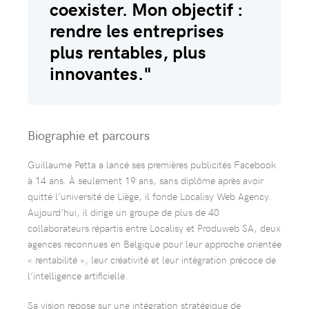
coexister. Mon objectif :
rendre les entreprises
plus rentables, plus
innovantes."
Biographie et parcours
Guillaume Petta a lancé ses premières publicités Facebook
à 14 ans. À seulement 19 ans, sans diplôme après avoir
quitté l’université de Liège, il fonde Localisy Web Agency.
Aujourd’hui, il dirige un groupe de plus de 40
collaborateurs répartis entre Localisy et Produweb SA, deux
agences reconnues en Belgique pour leur approche orientée
« rentabilité », leur créativité et leur intégration précoce de
l’intelligence artificielle.
Sa vision repose sur une intégration stratégique de