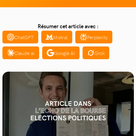
Résumer cet article avec :
ChatGPT
Mistral
Perplexity
Claude.ai
Google AI
Grok