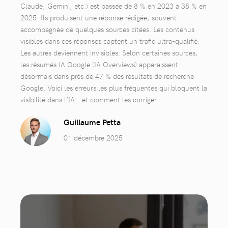
Claude, Gemini, etc.) est passée de 8 % en 2023 à 38 % en
2025. Ils produisent une réponse rédigée, souvent
accompagnée de quelques sources citées. Les contenus
visibles dans ces réponses captent un trafic ultra-qualifié.
Les autres deviennent invisibles. Selon certaines sources,
les résumés IA Google (IA Overviews) apparaissent
désormais dans près de 47 % des résultats de recherche
Google. Voici les erreurs les plus fréquentes qui bloquent la
visibilité dans l’IA… et comment les corriger.
Guillaume Petta
01 décembre 2025