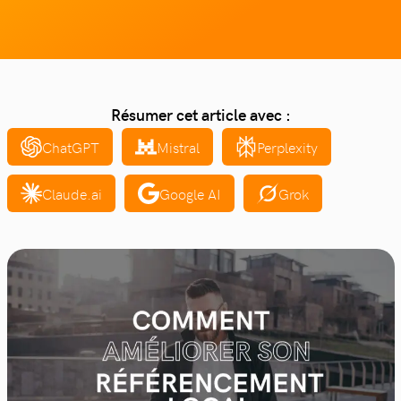
Résumer cet article avec :
ChatGPT
Mistral
Perplexity
Claude.ai
Google AI
Grok