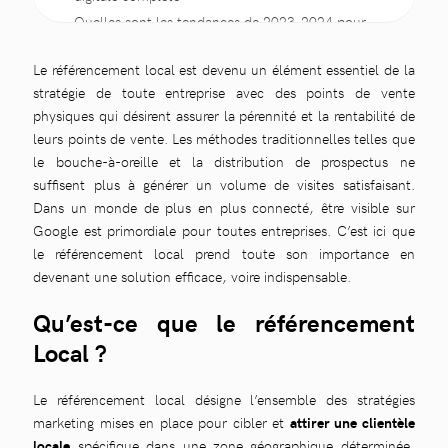
Quelles sont les tendances de 2023-2024 pour
les entreprises locales ?
Quels sont les défis du référencement local ?
Le référencement local est devenu un élément essentiel de la
Faire appel à une agence webmarketing pour
stratégie de toute entreprise avec des points de vente
booster votre trafic en point de vente ou
physiques qui désirent assurer la pérennité et la rentabilité de
showroom
leurs points de vente. Les méthodes traditionnelles telles que
le bouche-à-oreille et la distribution de prospectus ne
suffisent plus à générer un volume de visites satisfaisant.
Dans un monde de plus en plus connecté, être visible sur
Google est primordiale pour toutes entreprises. C’est ici que
le référencement local prend toute son importance en
devenant une solution efficace, voire indispensable.
Qu’est-ce que le référencement
Local ?
Le référencement local désigne l’ensemble des stratégies
marketing mises en place pour cibler et
attirer une clientèle
locale
spécifique dans une zone géographique déterminée,