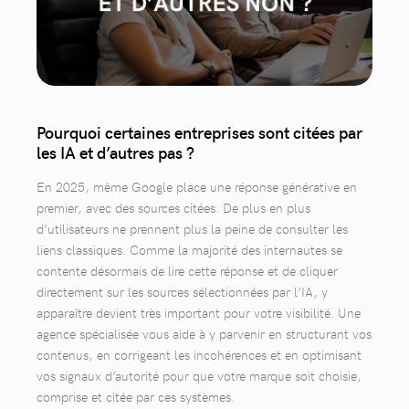
Pourquoi certaines entreprises sont citées par
les IA et d’autres pas ?
En 2025, même Google place une réponse générative en
premier, avec des sources citées. De plus en plus
d’utilisateurs ne prennent plus la peine de consulter les
liens classiques. Comme la majorité des internautes se
contente désormais de lire cette réponse et de cliquer
directement sur les sources sélectionnées par l’IA, y
apparaître devient très important pour votre visibilité. Une
agence spécialisée vous aide à y parvenir en structurant vos
contenus, en corrigeant les incohérences et en optimisant
vos signaux d’autorité pour que votre marque soit choisie,
comprise et citée par ces systèmes.