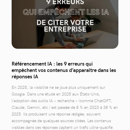
Référencement IA : les 9 erreurs qui
empêchent vos contenus d’apparaître dans les
réponses IA
En 2025, la visibilité ne se joue plus uniquement sur
Google. Dans une étude en 2025 aux États-Unis,
l’adoption des outils IA « recherche » (comme ChatGPT,
Claude, Gemini, etc.) est passée de 8 % en 2023 à 38 % en
2025. Ils produisent une réponse rédigée, souvent
accompagnée de quelques sources citées. Les contenus
visibles dans ces réponses captent un trafic ultra-qualifié.