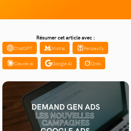
Résumer cet article avec :
ChatGPT
Mistral
Perplexity
Claude.ai
Google AI
Grok