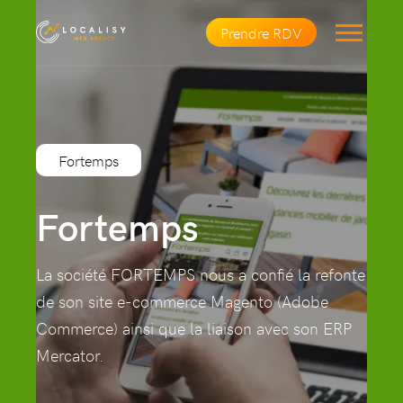
Prendre RDV
Fortemps
Fortemps
La société FORTEMPS nous a confié la refonte
de son site e-commerce Magento (Adobe
Commerce) ainsi que la liaison avec son ERP
Mercator.