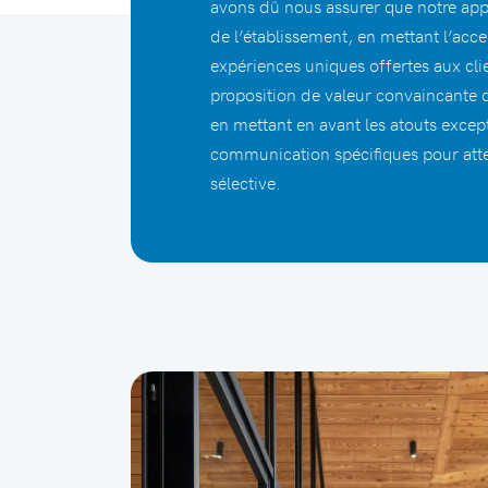
avons dû nous assurer que notre appro
de l’établissement, en mettant l’acce
expériences uniques offertes aux clie
proposition de valeur convaincante qu
en mettant en avant les atouts excep
communication spécifiques pour attei
sélective.