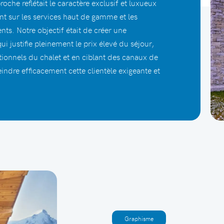
che reflétait le caractère exclusif et luxueux
nt sur les services haut de gamme et les
nts. Notre objectif était de créer une
i justifie pleinement le prix élevé du séjour,
tionnels du chalet et en ciblant des canaux de
ndre efficacement cette clientèle exigeante et
Graphisme