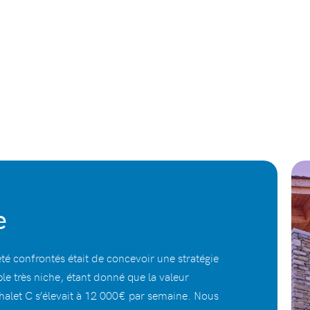
e
té confrontés était de concevoir une stratégie
e très niche, étant donné que la valeur
alet C s’élevait à 12 000€ par semaine. Nous