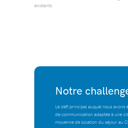
existants.
Notre challeng
Le défi principal auquel nous avons é
de communication adaptée à une cibl
moyenne de location du séjour au Ch